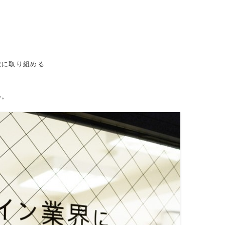
。
業に取り組める
い。