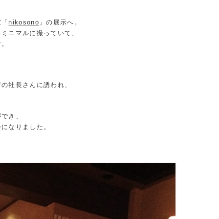
家「
nikosono
」の展示へ。
をミニマルに撮っていて、
す。
所の社長さんに誘われ、
。
ができ、
会になりました。