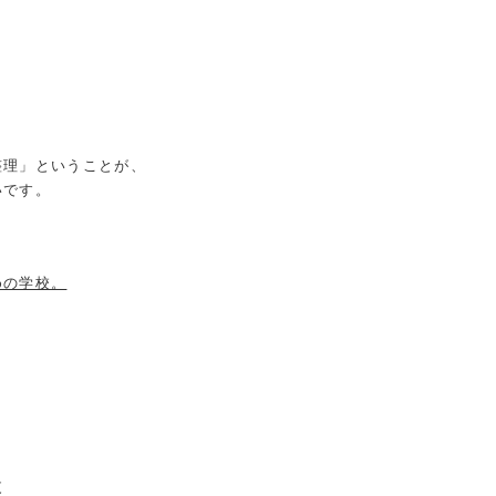
整理」ということが、
いです。
めの学校。
設