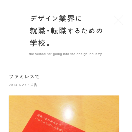
the school for going into the design industry.
ファミレスで
2014.6.27
/
広告