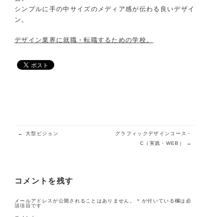
シンプルに手の中サイズのメディア感が伝わる良いデザイ
ン。
デザイン業界に就職・転職するための学校。
投稿ナビゲーション
←
大型ビジョン
グラフィックデザインコース・
C（実践・WEB）
→
コメントを残す
メールアドレスが公開されることはありません。
*
が付いている欄は必
須項目です