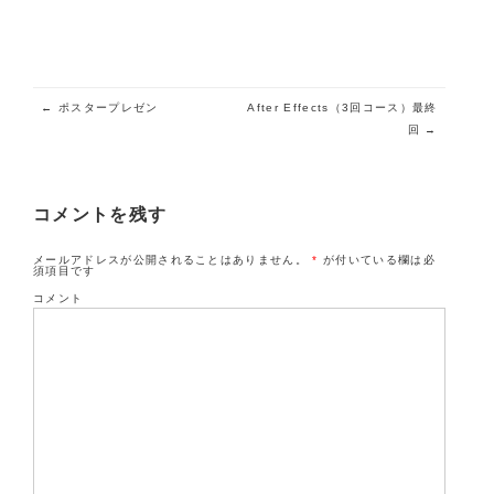
投稿ナビゲーション
←
ポスタープレゼン
After Effects（3回コース）最終
回
→
コメントを残す
メールアドレスが公開されることはありません。
*
が付いている欄は必
須項目です
コメント