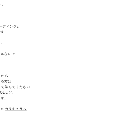
月。
、
ーディングが
です！
て、
キルなので、
）から、
ける方は
）で学んでください。
ySQLなど、
ます。
）の
カリキュラム