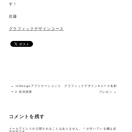
す！
佐藤
グラフィックデザインコース
投稿ナビゲーション
←
InDesignアプリケーションコ
グラフィックデザインAコース名刺
ース 初回授業
プレゼン
→
コメントを残す
メールアドレスが公開されることはありません。
*
が付いている欄は必
須項目です