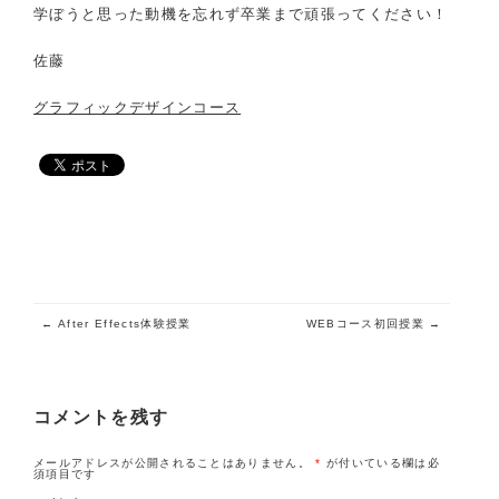
学ぼうと思った動機を忘れず卒業まで頑張ってください！
佐藤
グラフィックデザインコース
投稿ナビゲーション
←
After Effects体験授業
WEBコース初回授業
→
コメントを残す
メールアドレスが公開されることはありません。
*
が付いている欄は必
須項目です